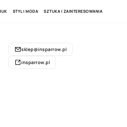
RUK
STYL I MODA
SZTUKA I ZAINTERESOWANIA
sklep@insparrow.pl
insparrow.pl