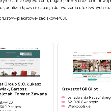
słynie z atrakcyjnych cen, bogatej oferty oraz terminowej 
rofesjonalizm łączy się z pasją do tworzenia efektywnych 
l/c/Listwy-plakatowe-zaciskowe/880
et Group S.C. Łukasz
wiak, Bartosz
Krzysztof Gil Gilbt
ajczak, Tomasz Zawada
os. Edwarda Raczyńskieg
62-020 Swarzędz
zkwy 23
Wielkopolskie
300 Pleszew