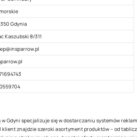
morskie
-350 Gdynia
ac Kaszubski 8/311
lep@insparrow.pl
sparrow.pl
71694743
0559704
 Gdyni specjalizuje się w dostarczaniu systemów rekla
l klient znajdzie szeroki asortyment produktów – od tabli