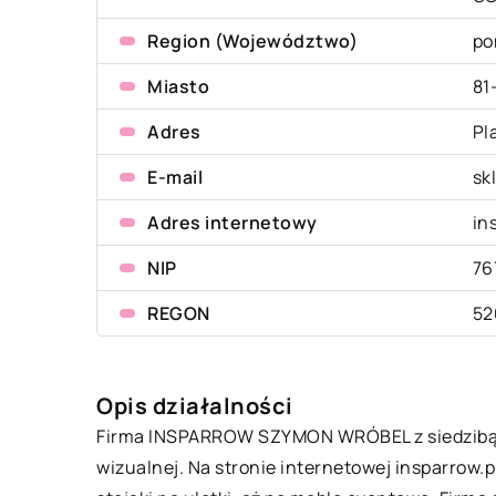
Region (Województwo)
po
Miasto
81
Adres
Pl
E-mail
sk
Adres internetowy
in
NIP
76
REGON
52
Opis działalności
Firma INSPARROW SZYMON WRÓBEL z siedzibą w
wizualnej. Na stronie internetowej insparrow.p