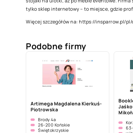
stojaki na ulotki, aż po meble eventowe. Firma 
tylko sklep internetowy – to miejsce, gdzie p
Więcej szczegółów na:
https://insparrow.pl/p
Podobne firmy
Bookl
Artimega Magdalena Kierkuś-
Jaśko
Piotrowska
Mikoł
Brody 4a
Kor
26-200 Końskie
63-
Świętokrzyskie