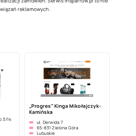
realizacji zamówień. Serwis insparrow.pl to nie
rozwiązań reklamowych.
„Progres” Kinga Mikołajczyk-
Kamińska
o 3/14
ul. Derwida 7
65-831 Zielona Góra
Lubuskie