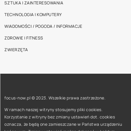
SZTUKA I ZAINTERESOWANIA
TECHNOLOGIA I KOMPUTERY
WIADOMOŚCI / POGODA / INFORMACJE
ZDROWIE I FITNESS
ZWIERZĘTA
focus-now.pl © 2023. Wszelkie prawa zastrzeżone.
W ramach naszej witryny stosujemy pliki cookies.
Korzystanie z witryny bez zmiany ustawień dot. cookies
oznacza, że będą one zamieszczane w Państwa urządzeniu