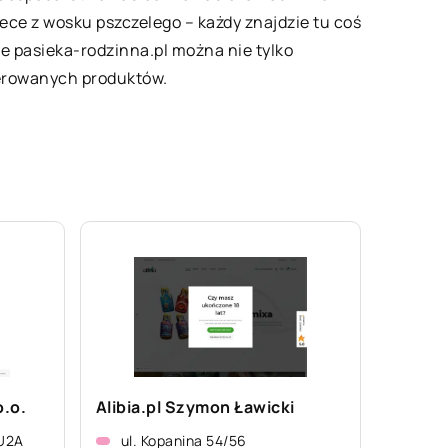
ece z wosku pszczelego – każdy znajdzie tu coś
nie pasieka-rodzinna.pl można nie tylko
ferowanych produktów.
.o.
Alibia.pl Szymon Ławicki
/U2A
ul. Kopanina 54/56