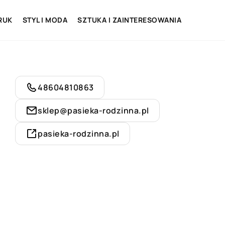
RUK
STYL I MODA
SZTUKA I ZAINTERESOWANIA
48604810863
sklep@pasieka-rodzinna.pl
pasieka-rodzinna.pl