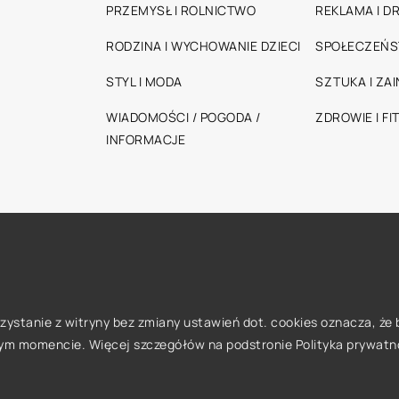
PRZEMYSŁ I ROLNICTWO
REKLAMA I D
RODZINA I WYCHOWANIE DZIECI
SPOŁECZEŃ
STYL I MODA
SZTUKA I ZA
WIADOMOŚCI / POGODA /
ZDROWIE I FI
INFORMACJE
orzystanie z witryny bez zmiany ustawień dot. cookies oznacza, 
ym momencie. Więcej szczegółów na podstronie
Polityka prywatn