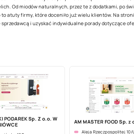
ch. Od miodów naturalnych, przez te z dodatkami, po świ
to atuty firmy, które doceniło już wielu klientów. Na stro
ze sprzedawcą i uzyskać indywidualne porady dotyczące o
I PODAREK Sp. Z o.o. W
AM MASTER FOOD Sp. z o
NIÓWCE
Aleja Rzeczpospolitej 10