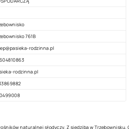
OSPODARCZĄ
zebownisko
zebownisko 761B
lep@pasieka-rodzinna.pl
604810863
sieka-rodzinna.pl
33869882
0499008
iłośników naturalnej słodyczy. Z siedzibą w Trzebownisku