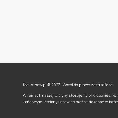
focus-now.pl © 2023. Wszelkie prawa zastrzeżone.
W ramach naszej witryny stosujemy pliki cookies. K
końcowym. Zmiany ustawień można dokonać w każd