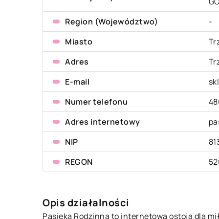
G
Region (Województwo)
-
Miasto
Tr
Adres
Tr
E-mail
sk
Numer telefonu
48
Adres internetowy
pa
NIP
81
REGON
52
Opis działalności
Pasieka Rodzinna to internetowa ostoja dla m