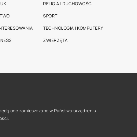
RUK
RELIGIA I DUCHOWOŚĆ
STWO
SPORT
INTERESOWANIA
TECHNOLOGIA I KOMPUTERY
TNESS
ZWIERZĘTA
że będą one zamieszczane w Państwa urządzeniu
ości
.