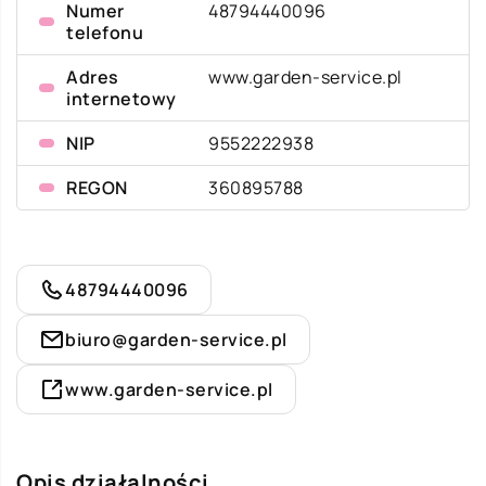
Numer
48794440096
telefonu
Adres
www.garden-service.pl
internetowy
NIP
9552222938
REGON
360895788
48794440096
biuro@garden-service.pl
www.garden-service.pl
Opis działalności