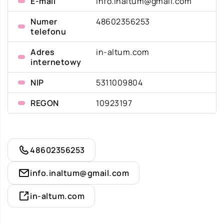
E-mail
info.inaltum@gmail.com
Numer
48602356253
telefonu
Adres
in-altum.com
internetowy
NIP
5311009804
REGON
10923197
48602356253
info.inaltum@gmail.com
in-altum.com