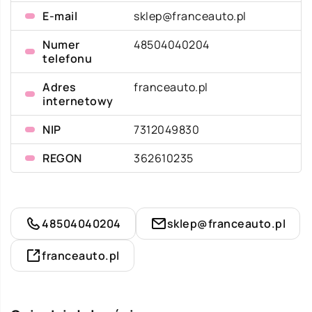
E-mail
sklep@franceauto.pl
Numer
48504040204
telefonu
Adres
franceauto.pl
internetowy
NIP
7312049830
REGON
362610235
48504040204
sklep@franceauto.pl
franceauto.pl