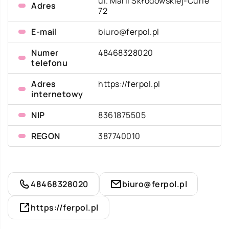
ul. Marii Skłodowskiej-Curie
Adres
72
E-mail
biuro@ferpol.pl
Numer
48468328020
telefonu
Adres
https://ferpol.pl
internetowy
NIP
8361875505
REGON
387740010
48468328020
biuro@ferpol.pl
https://ferpol.pl