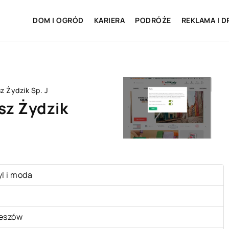
DOM I OGRÓD
KARIERA
PODRÓŻE
REKLAMA I D
 Żydzik Sp. J
sz Żydzik
yl i moda
eszów