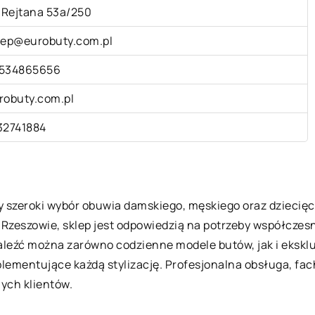
. Rejtana 53a/250
lep@eurobuty.com.pl
534865656
robuty.com.pl
32741884
cy szeroki wybór obuwia damskiego, męskiego oraz dzieci
w Rzeszowie, sklep jest odpowiedzią na potrzeby współcze
aleźć można zarówno codzienne modele butów, jak i ekskl
mplementujące każdą stylizację. Profesjonalna obsługa, fa
ych klientów.