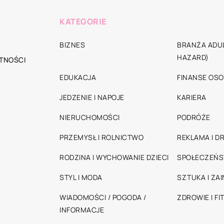
KATEGORIE
BIZNES
BRANŻA ADUL
HAZARD)
TNOŚCI
EDUKACJA
FINANSE OSO
JEDZENIE I NAPOJE
KARIERA
NIERUCHOMOŚCI
PODRÓŻE
PRZEMYSŁ I ROLNICTWO
REKLAMA I D
RODZINA I WYCHOWANIE DZIECI
SPOŁECZEŃ
STYL I MODA
SZTUKA I ZA
WIADOMOŚCI / POGODA /
ZDROWIE I FI
INFORMACJE