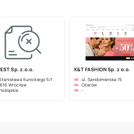
VEST Sp. z.o.o.
K&T FASHION Sp. z o.o.
 Stanisława Kunickiego 5/1
ul. Sandomierska 15
-616 Wrocław
Ożarów
nośląskie
-