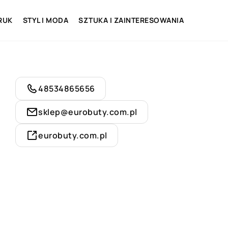
RUK
STYL I MODA
SZTUKA I ZAINTERESOWANIA
48534865656
sklep@eurobuty.com.pl
eurobuty.com.pl