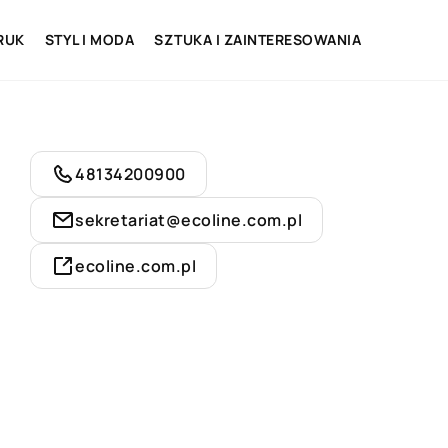
RUK
STYL I MODA
SZTUKA I ZAINTERESOWANIA
48134200900
sekretariat@ecoline.com.pl
ecoline.com.pl