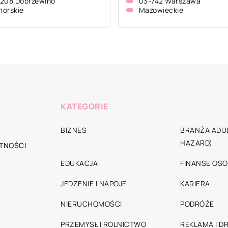
208 Dobrzewino
03-742 Warszawa
orskie
Mazowieckie
KATEGORIE
BIZNES
BRANŻA ADUL
HAZARD)
TNOŚCI
EDUKACJA
FINANSE OSO
JEDZENIE I NAPOJE
KARIERA
NIERUCHOMOŚCI
PODRÓŻE
PRZEMYSŁ I ROLNICTWO
REKLAMA I D