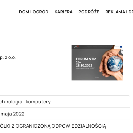
DOM I OGRÓD
KARIERA
PODRÓŻE
REKLAMA I D
. z o.o.
chnologia i komputery
 maja 2022
ÓŁKI Z OGRANICZONĄ ODPOWIEDZIALNOŚCIĄ