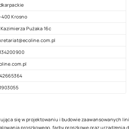
dkarpackie
-400 Krosno
. Kazimierza Pużaka 16c
kretariat@ecoline.com.pl
134200900
oline.com.pl
42665364
1903055
izująca się w projektowaniu i budowie zaawansowanych lini
alowania proszkowego, farby proszkowe oraz urządzenia do 