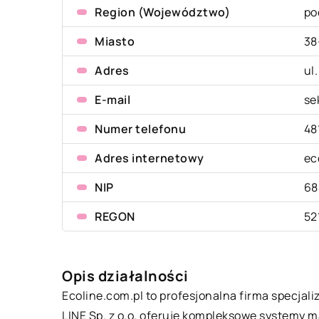
Region (Województwo)
po
Miasto
38
Adres
ul
E-mail
se
Numer telefonu
48
Adres internetowy
ec
NIP
68
REGON
52
Opis działalności
Ecoline.com.pl to profesjonalna firma specjal
LINE Sp. z o.o. oferuje kompleksowe systemy m