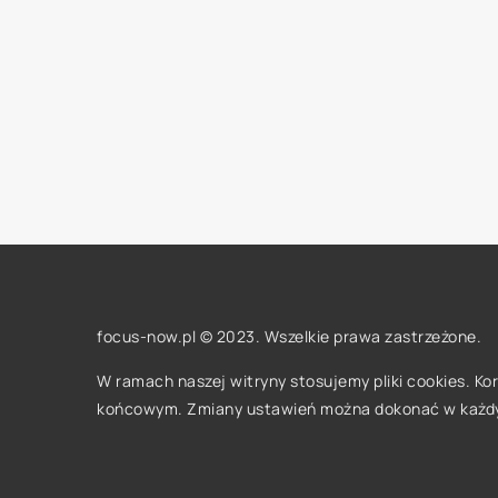
focus-now.pl © 2023. Wszelkie prawa zastrzeżone.
W ramach naszej witryny stosujemy pliki cookies. K
końcowym. Zmiany ustawień można dokonać w każd