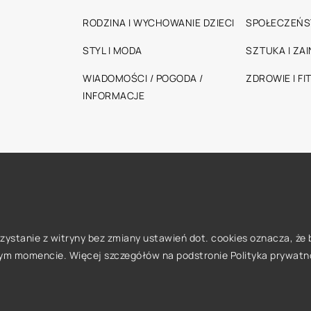
RODZINA I WYCHOWANIE DZIECI
SPOŁECZEŃ
STYL I MODA
SZTUKA I ZA
WIADOMOŚCI / POGODA /
ZDROWIE I FI
INFORMACJE
orzystanie z witryny bez zmiany ustawień dot. cookies oznacza, 
ym momencie. Więcej szczegółów na podstronie
Polityka prywatn