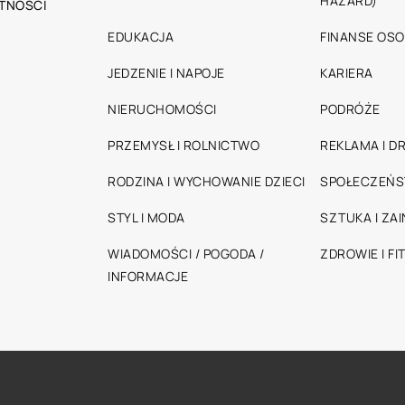
HAZARD)
TNOŚCI
EDUKACJA
FINANSE OSO
JEDZENIE I NAPOJE
KARIERA
NIERUCHOMOŚCI
PODRÓŻE
PRZEMYSŁ I ROLNICTWO
REKLAMA I D
RODZINA I WYCHOWANIE DZIECI
SPOŁECZEŃ
STYL I MODA
SZTUKA I ZA
WIADOMOŚCI / POGODA /
ZDROWIE I FI
INFORMACJE