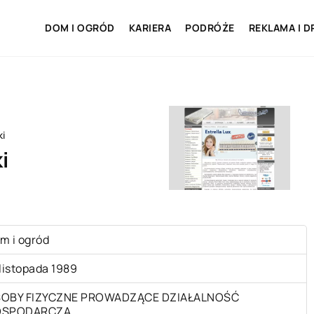
DOM I OGRÓD
KARIERA
PODRÓŻE
REKLAMA I D
i
i
m i ogród
 listopada 1989
OBY FIZYCZNE PROWADZĄCE DZIAŁALNOŚĆ
OSPODARCZĄ