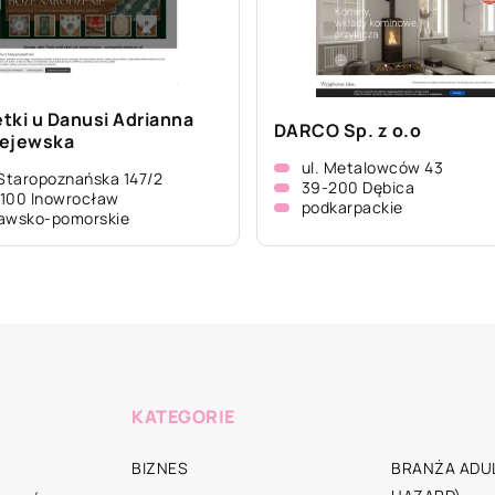
tki u Danusi Adrianna
DARCO Sp. z o.o
ejewska
ul. Metalowców 43
 Staropoznańska 147/2
39-200 Dębica
100 Inowrocław
podkarpackie
awsko-pomorskie
KATEGORIE
BIZNES
BRANŻA ADUL