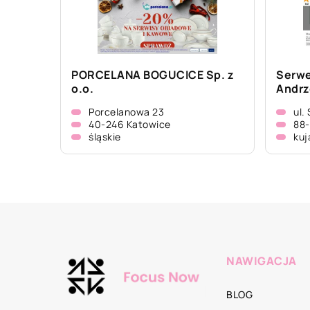
PORCELANA BOGUCICE Sp. z
Serwe
o.o.
Andrz
Porcelanowa 23
ul.
40-246 Katowice
88-
śląskie
kuj
NAWIGACJA
BLOG