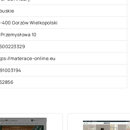
buskie
-400 Gorzów Wielkopolski
. Przemysłowa 10
500223329
tps://materace-online.eu
91003194
52856