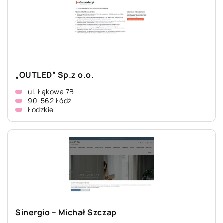
„OUTLED” Sp.z o.o.
ul. Łąkowa 7B
90-562 Łódź
Łódzkie
Sinergio – Michał Szczap