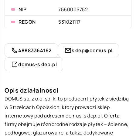
NIP
7560005752
REGON
531021117
48883364162
sklep@domus.pl
domus-sklep.pl
Opis działalności
DOMUS sp. z o.o. sp. k. to producent płytek z siedzibą
w Strzelcach Opolskich, który prowadzi sklep
internetowy pod adresem domus-sklep.pl. Oferta
firmy obejmuje różnorodne rodzaje płytek – ścienne,
podłogowe, glazurowane, a także dedykowane