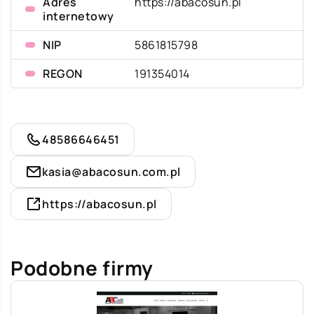
Adres
https://abacosun.pl
internetowy
NIP
5861815798
REGON
191354014
48586646451
kasia@abacosun.com.pl
https://abacosun.pl
Podobne firmy